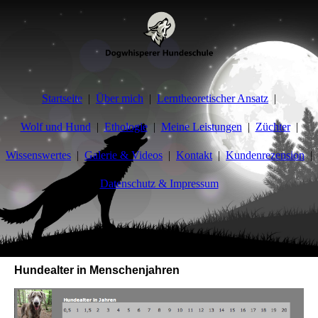
Startseite
Über mich
Lerntheoretischer Ansatz
Wolf und Hund
Ethologie
Meine Leistungen
Züchter
Wissenswertes
Galerie & Videos
Kontakt
Kundenrezension
Datenschutz & Impressum
Hundeerziehung und Verhaltensberatung
Hundealter in Menschenjahren