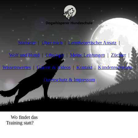
Startseite
Über mich
Lerntheoretischer Ansatz
Wolf und Hund
Ethologie
Meine Leistungen
Züchter
Wissenswertes
Galerie & Videos
Kontakt
Kundenrezension
Datenschutz & Impressum
Hundeerziehung und Verhaltensberatung
Wo findet das
Training statt?