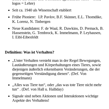
logos = Lehre)
Seit ca. 1940 als Wissenschaft etabliert
Frühe Pioniere:
I.P. Pavlov, B.F. Skinner, E.L. Thomdike,
K. Lorenz, N. Tinbergen
Neue Kandidaten: F. de Waal, R. Dawkins, D. Premack, B.
Hassenstein, G. Tembrock, K. Immelmann, P. Leyhausen,
I. Eibl-Eibesfeldt
Definition: Was ist Verhalten?
„Unter Verhalten versteht man in der Regel Bewegungen,
Lautäußerungen und Körperhaltungen eines Tieres, sowie
diejenigen äußerlich erkennbaren Veränderungen, die der
gegenseitigen Verständigung dienen“. (Def. Von
Immelmann)
„Alles was Tiere tun“, oder „das was tote Tiere nicht mehr
tun“ . (Def. von Hall u. Halliday)
Signale sind neben Aktionen und Interaktionen wichtige
Aspekte des Verhaltens!