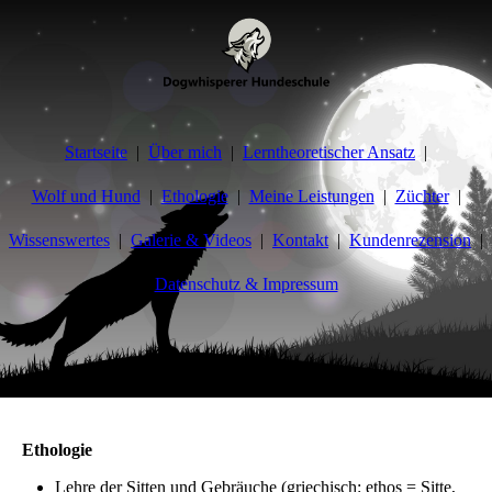
Startseite
Über mich
Lerntheoretischer Ansatz
Wolf und Hund
Ethologie
Meine Leistungen
Züchter
Wissenswertes
Galerie & Videos
Kontakt
Kundenrezension
Datenschutz & Impressum
Hundeerziehung und Verhaltensberatung
Ethologie
Lehre der Sitten und Gebräuche (griechisch: ethos = Sitte,